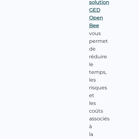
solution
GED
Open
Bee
vous
permet
de
réduire
le
temps,
les
risques
et
les
coûts
associés
à
la