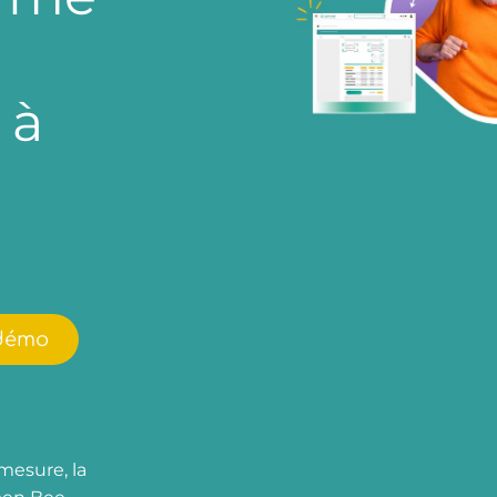
 à
démo
mesure, la