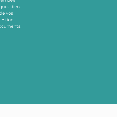
pen Bee
quotidien
 de vos
gestion
documents.