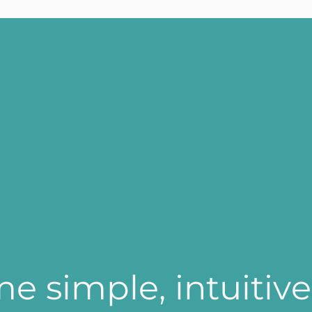
FR
EN
m
e
s
i
m
p
l
e
,
i
n
t
u
i
t
i
v
e