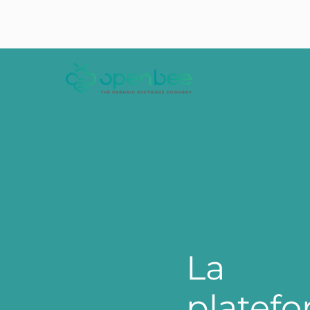
La
platef