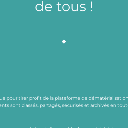
d
e
t
o
u
s
!
ue pour tirer profit de la plateforme de dématérialisatio
ts sont classés, partagés, sécurisés et archivés en toute