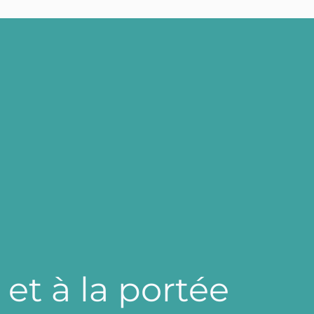
e
t
à
l
a
p
o
r
t
é
e