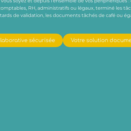
vous soyez et depuis l’ensemble de vos périphériques :
omptables, RH, administratifs ou légaux, terminé les tâche
retards de validation, les documents tâchés de café ou éga
llaborative sécurisée
Votre
solution docume