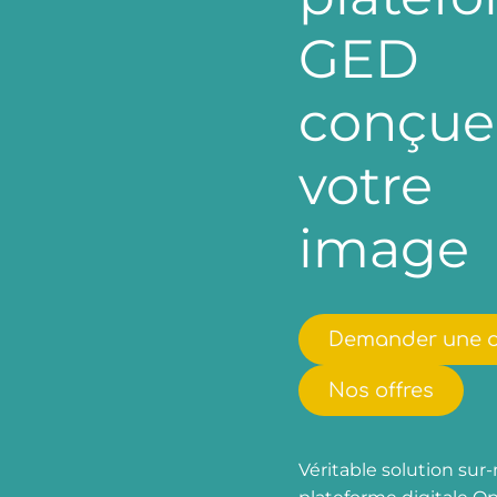
GED
conçue
votre
image
Demander une 
Nos offres
Véritable solution sur-