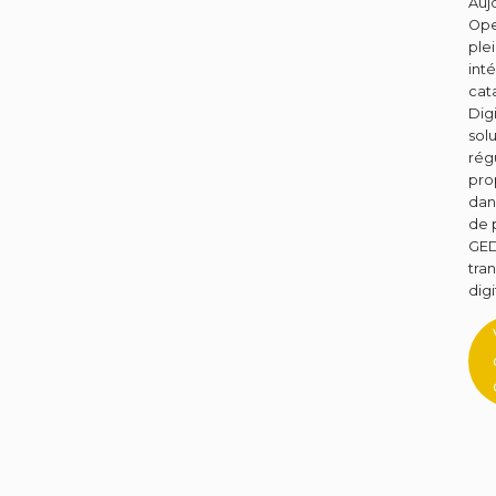
Auj
Ope
ple
int
cat
Digi
sol
rég
pro
dan
de 
GED
tra
dig