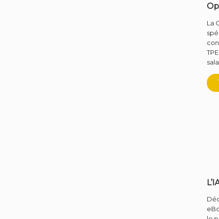
Op
La 
spé
con
TPE
sala
L’I
Déc
eBo
le p