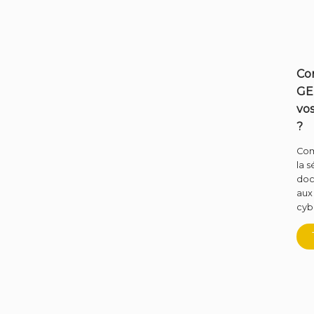
Co
GE
vo
?
Com
la s
doc
aux
cyb