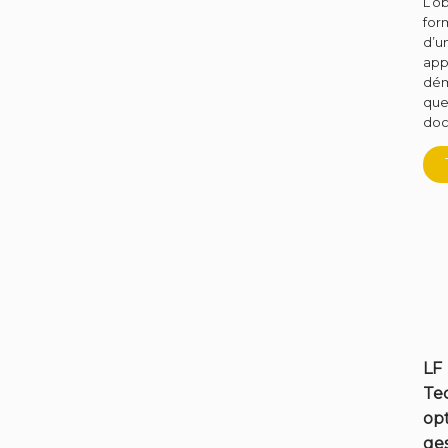
L’ob
for
d’u
app
dém
que
doc
LF
Te
opt
ges