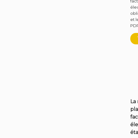
fac
éle
obl
et l
PDP
La
pla
fac
éle
éta