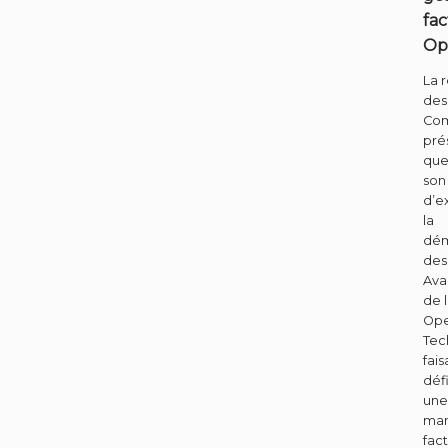
fa
Op
La 
des
Co
pré
que
son
d’e
la
dém
des
Ava
de 
Ope
Tec
fais
déf
une
man
fac