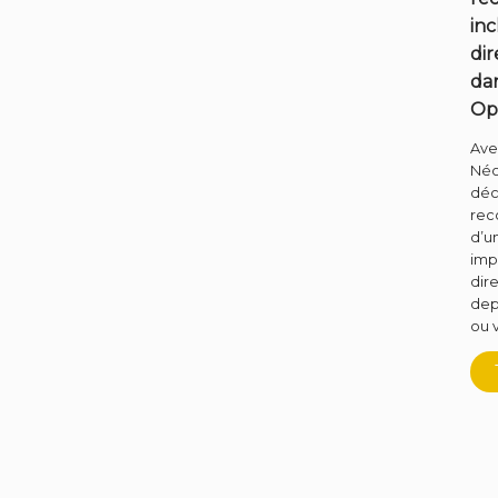
inc
di
da
Op
Ave
Néo
déc
rec
d’u
im
dir
dep
ou 