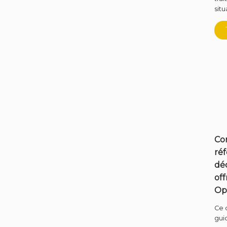
situ
Co
ré
déc
of
Op
Ce 
gui