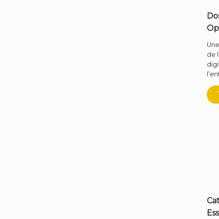
Dos
Op
Une
de 
dig
l’en
Ca
Ess