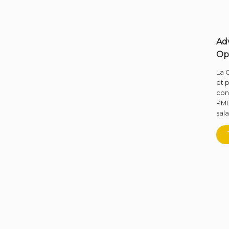
Ad
Op
La 
et 
con
PME
sala