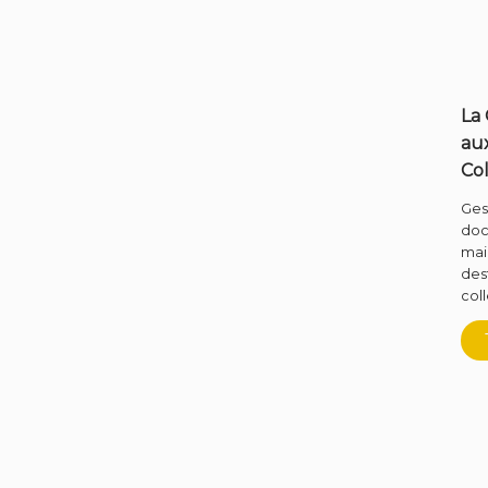
La
aux
Col
Ges
doc
mair
des
coll
FR
EN