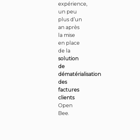
expérience,
un peu
plus d’un
an après
la mise
en place
de la
solution
de
dématérialisation
des
S
factures
clients
o
Open
l
Bee.
u
t