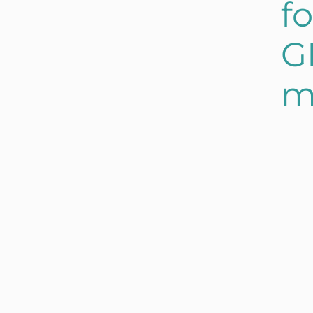
fo
G
m