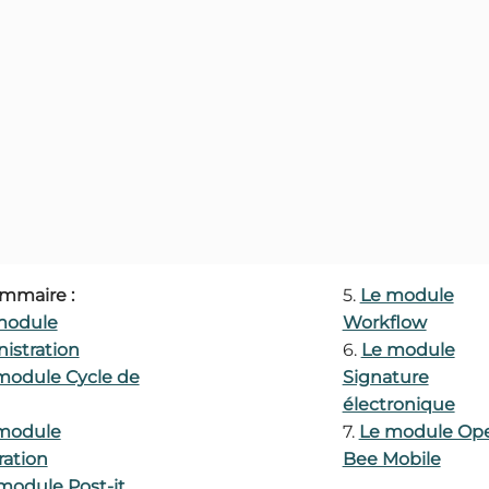
mmaire :
5.
Le module
module
Workflow
istration
6.
Le module
module Cycle de
Signature
électronique
module
7.
Le module Op
ration
Bee Mobile
module Post-it