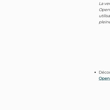
La ve
Open 
utili
plein
Déco
Open