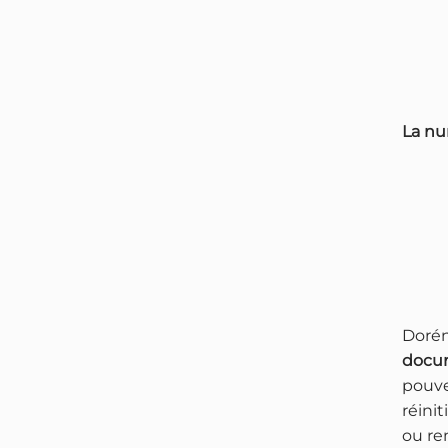
La nu
Dorén
docum
pouve
réini
ou re