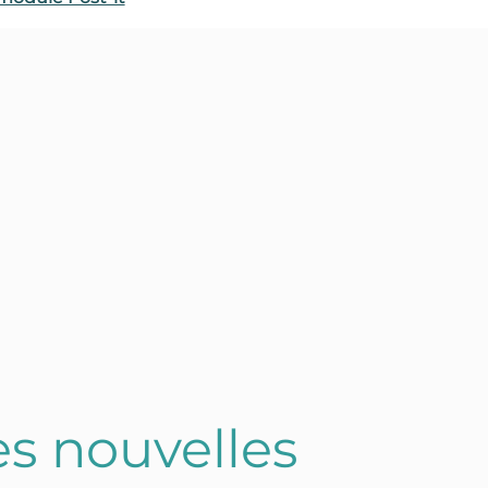
Solutions
Connecteurs logiciels
Ressources
Actualité
Pourquoi Open Bee ?
Prendre RDV
es nouvelles