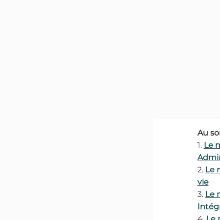
Au so
1.
Le 
Admin
2.
Le 
vie
3.
Le 
Intég
4.
Le 