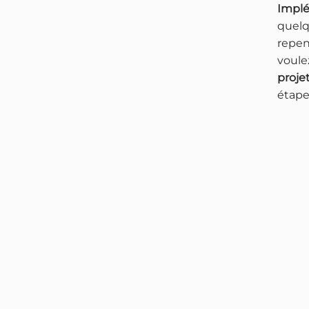
Impl
quelq
repen
voule
proje
étape