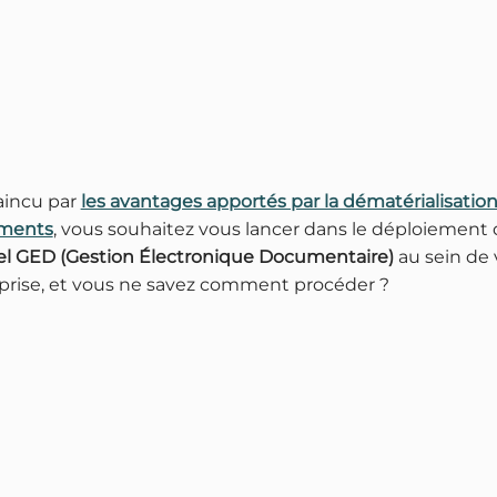
Solutions
Connecteurs logiciels
incu par
les avantages apportés par la dématérialisatio
ments
, vous souhaitez vous lancer dans le déploiement 
Ressources
iel GED (Gestion Électronique Documentaire)
au sein de 
Actualité
prise, et vous ne savez comment procéder ?
Pourquoi Open Bee ?
Prendre RDV