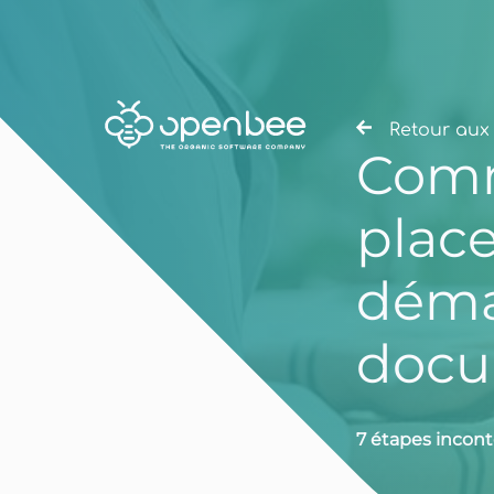
Retour aux 
Comm
place
démat
docu
7 étapes incon