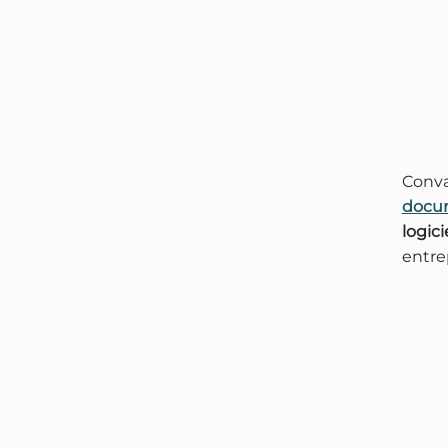
Conva
docu
logic
entre