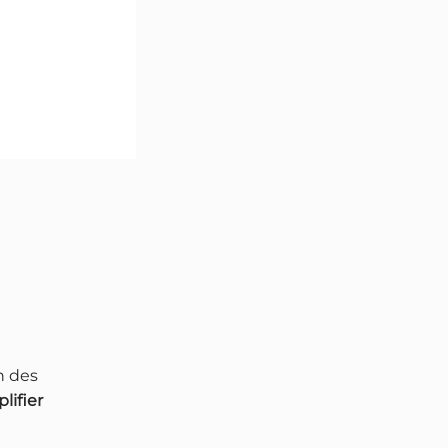
n des
lifier