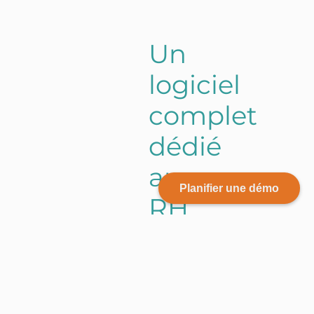
U
n
l
o
g
i
c
i
e
l
c
o
m
p
l
e
t
d
é
d
i
é
a
u
x
Planifier une démo
R
H