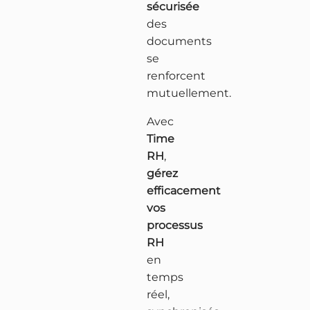
sécurisée
des
o
documents
l
se
renforcent
u
mutuellement.
t
Avec
i
Time
RH
,
o
gérez
efficacement
n
vos
s
processus
RH
en
C
temps
réel,
o
R