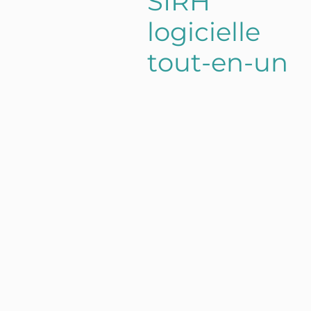
S
I
R
H
l
o
g
i
c
i
e
l
l
e
t
o
u
t
-
e
n
-
u
n