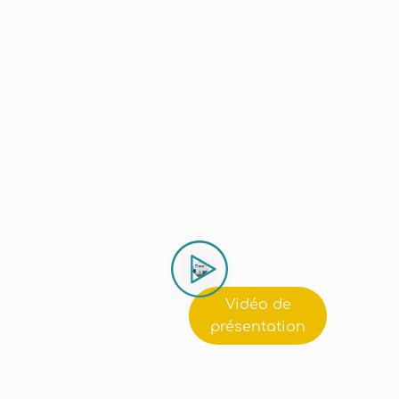
n
B
e
e
?
P
Vidéo de
présentation