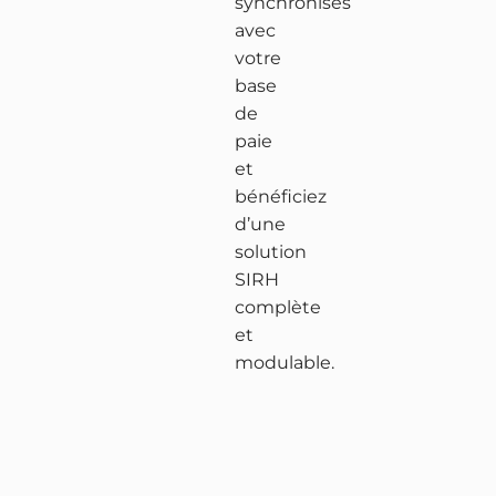
synchronisés
avec
n
e
votre
n
s
base
de
e
s
paie
c
o
et
bénéficiez
t
u
d’une
solution
e
r
SIRH
u
c
complète
et
r
e
modulable.
s
s
l
o
A