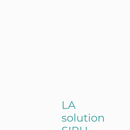
FR
EN
L
A
s
o
l
u
t
i
o
n