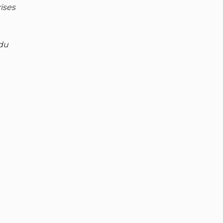
ises
 du