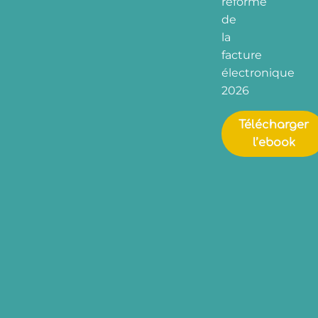
réforme
de
la
facture
électronique
2026
Télécharger
l’ebook