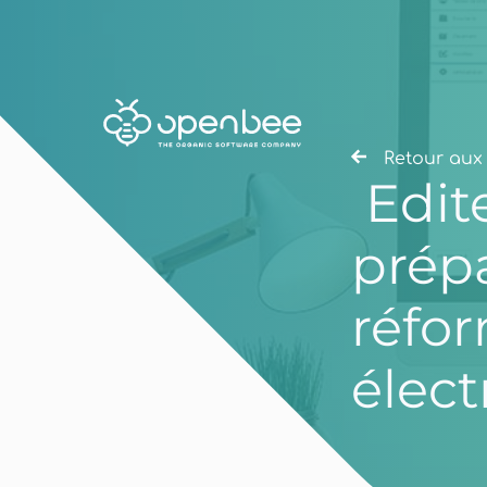
Retour aux 
Edite
prépa
réfor
élec