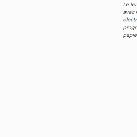
Le 1e
avec 
élect
progr
papie