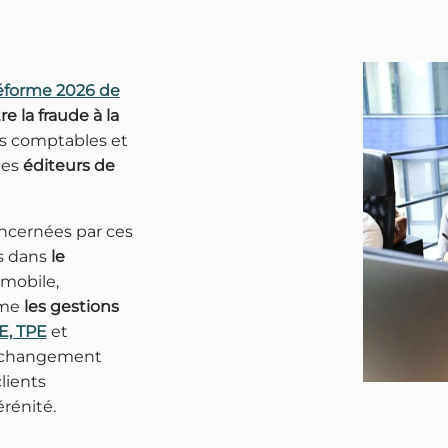
éforme 2026 de
re la fraude à la
Solutions
s comptables et
les
éditeurs de
Connecteurs logiciels
Ressources
ncernées par ces
Actualité
es dans
le
mobile,
Pourquoi Open Bee ?
me
les gestions
, TPE
et
Prendre RDV
ce changement
lients
rénité.