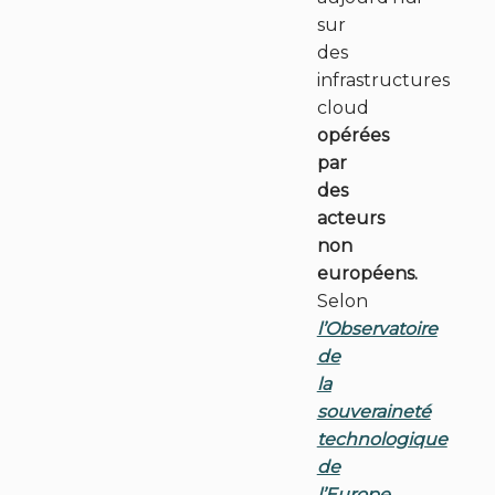
sur
des
infrastructures
cloud
opérées
par
des
acteurs
non
européens.
Selon
l’Observatoire
FR
EN
de
la
souveraineté
technologique
de
l’Europe