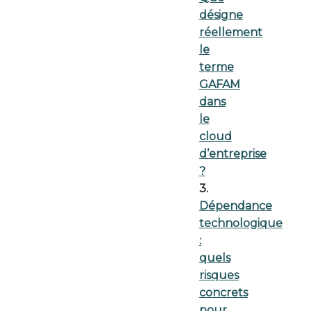
désigne
réellement
le
terme
GAFAM
dans
le
cloud
d’entreprise
?
3.
Dépendance
technologique
:
quels
risques
concrets
pour