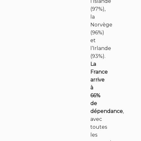
l’Islande
(97%),
la
Norvège
(96%)
et
l’Irlande
(93%).
La
France
arrive
à
66%
de
dépendance
,
avec
toutes
les