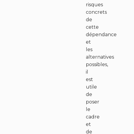
risques
concrets
de
cette
dépendance
et
les
alternatives
possibles,
il
est
utile
de
poser
le
cadre
et
de