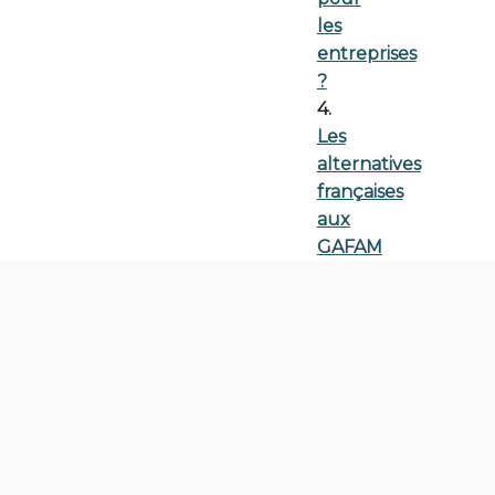
les
entreprises
?
4.
Les
alternatives
françaises
aux
GAFAM