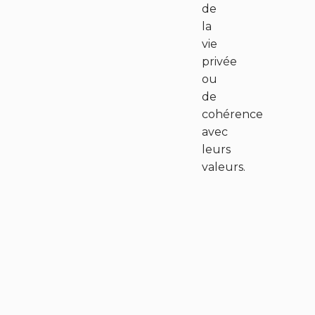
de
la
vie
privée
ou
de
cohérence
avec
leurs
valeurs.