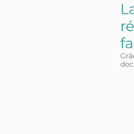
L
r
fa
Grâ
doc