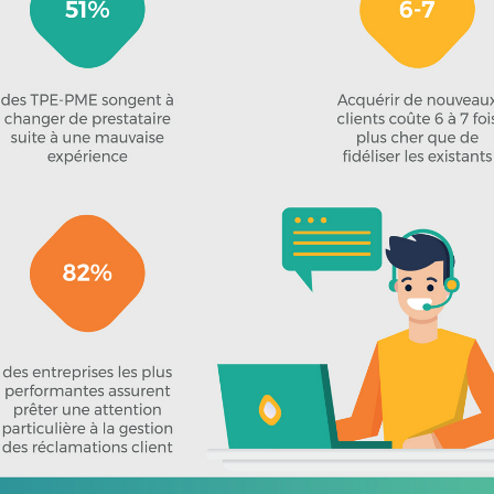
Solutions
Connecteurs logiciels
Ressources
Actualité
Pourquoi Open Bee ?
Prendre RDV