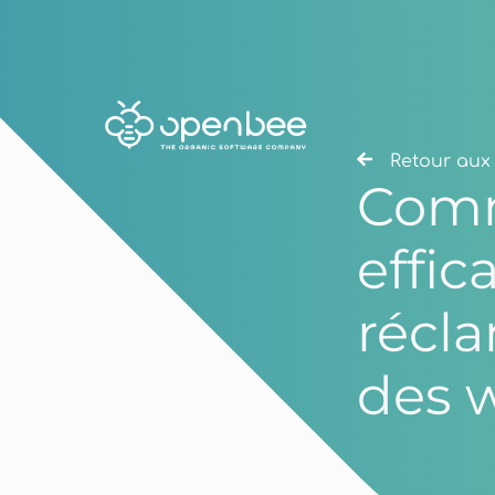
Retour aux 
Comm
effi
récla
des 