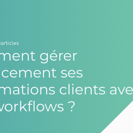
articles
ent gérer
cacement ses
mations clients av
workflows ?