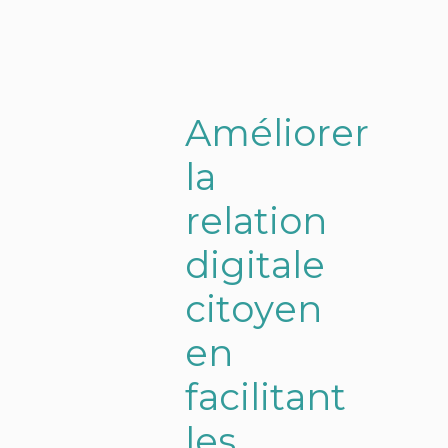
A
m
é
l
i
o
r
e
r
l
a
r
e
l
a
t
i
o
n
d
i
g
i
t
a
l
e
c
i
t
o
y
e
n
e
n
f
a
c
i
l
i
t
a
n
t
l
e
s