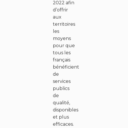
2022 afin
d’offrir
aux
territoires
les
moyens
pour que
tous les
français
bénéficient
de
S
services
o
publics
de
l
qualité,
u
disponibles
et plus
t
efficaces.