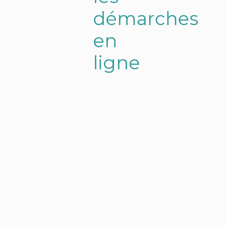
d
é
m
a
r
c
h
e
s
e
n
l
i
g
n
e