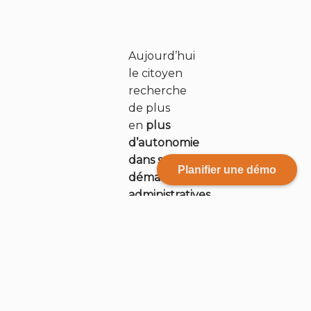
Aujourd’hui
le citoyen
recherche
de plus
en
plus
d’autonomie
dans ses
Planifier une démo
démarches
administratives
.
La
qualité
des
services
publics
dépend